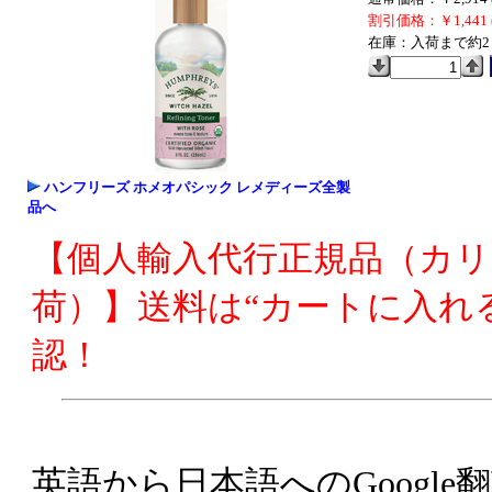
割引価格：￥1,441 
在庫：入荷まで約2
ハンフリーズ ホメオパシック レメディーズ全製
品へ
【個人輸入代行正規品（カ
荷）】送料は“カートに入れ
認！
英語から日本語へのGoogle翻