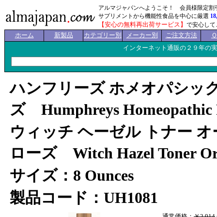
アルマジャパンへようこそ！ 会員様限定割
サプリメントから機能性食品を中心に厳選
18
【安心の無料再出荷サービス】
で安心して
ホーム
新製品
カテゴリー別
メーカー別
ご注文方法
インターネット通販の２９年の
ハンフリーズ ホメオパシック
ズ Humphreys Homeopathic 
ウィッチ ヘーゼル トナー 
ローズ Witch Hazel Toner Org
サイズ：8 Ounces
製品コード：UH1081
通常価格：
￥2,914