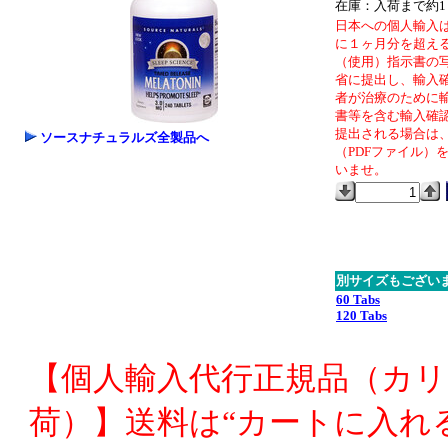
在庫：入荷まで約1
日本への個人輸入
に１ヶ月分を超え
（使用）指示書の
省に提出し、輸入
者が治療のために
書等を含む輸入確
提出される場合は、出荷
ソースナチュラルズ全製品へ
（PDFファイル）
いませ。
別サイズもござい
60 Tabs
120 Tabs
【個人輸入代行正規品（カ
荷）】送料は“カートに入れ