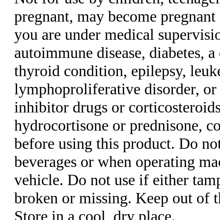
pregnant, may become pregnant o
you are under medical supervisio
autoimmune disease, diabetes, a 
thyroid condition, epilepsy, leuk
lymphoproliferative disorder, o
inhibitor drugs or corticosteroid
hydrocortisone or prednisone, co
before using this product. Do no
beverages or when operating mac
vehicle. Do not use if either tam
broken or missing. Keep out of t
Store in a cool, dry place.