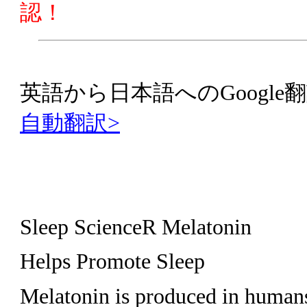
認！
英語から日本語へのGoogle翻
自動翻訳>
Sleep ScienceR Melatonin
Helps Promote Sleep
Melatonin is produced in humans