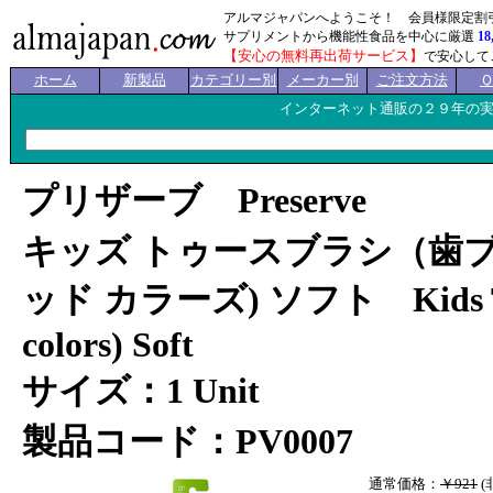
アルマジャパンへようこそ！ 会員様限定割
サプリメントから機能性食品を中心に厳選
18
【安心の無料再出荷サービス】
で安心して
ホーム
新製品
カテゴリー別
メーカー別
ご注文方法
インターネット通販の２９年の
プリザーブ Preserve
キッズ トゥースブラシ（歯ブ
ッド カラーズ) ソフト Kids Toot
colors) Soft
サイズ：1 Unit
製品コード：PV0007
通常価格：
￥921
(