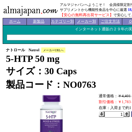
アルマジャパンへようこそ！ 会員様限定割
サプリメントから機能性食品を中心に厳選
18
【安心の無料再出荷サービス】
で安心して
ホーム
新製品
カテゴリー別
メーカー別
ご注文方法
インターネット通販の２９年の
ナトロール Natrol
メーカーURLへ
5-HTP 50 mg
サイズ：30 Caps
製品コード：NO0763
通常価格：
￥4,401
割引価格：￥1,783 
在庫：入荷まで約1