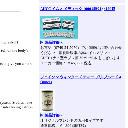
AHCC イムノ メディック 1000 細粒1g×120袋
ling rested.†
製品詳細へ
お電話（0749-54-5070）でお気軽にお問い合わせ
 toll on the body’s
ください。消化吸収率の高いイムノリンク
AHCC+ナノ型ラブレ菌 50ml×60本 もございます！
メーカー価格： ￥45,360 (税込)
rns to give you a more
ジェイソン ウィンターズ ティー プリ-ブルード 4
Ounces
 system. Studies have
onsider taking a drug-
製品詳細へ
オリジナルブレンドの徳用タイプです
通常価格：
￥4,396
(非課税)