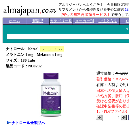
アルマジャパンへようこそ！ 会員様限定割
サプリメントから機能性食品を中心に厳選
18
【安心の無料再出荷サービス】
で安心して
ホーム
新製品
カテゴリー別
メーカー別
ご注文方法
ナトロール Natrol
メーカーURLへ
メラトニン 1 mg Melatonin 1 mg
サイズ：180 Tabs
製品コード：NO0232
通常価格：
￥4,667
割引価格：￥2,426 
在庫：入荷まで約1
日本への個人輸入
の処方箋、服用（
受ける必要があり
確認申請書等の提出が
し（PDFファイル
ナトロール全製品へ