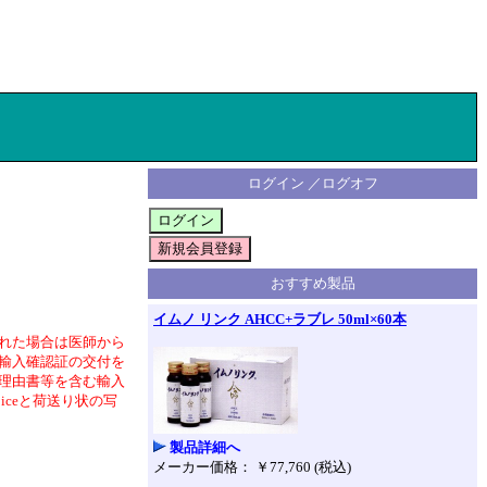
ログイン ／ログオフ
おすすめ製品
イムノ リンク AHCC+ラブレ 50ml×60本
れた場合は医師から
輸入確認証の交付を
理由書等を含む輸入
iceと荷送り状の写
製品詳細へ
メーカー価格： ￥77,760 (税込)