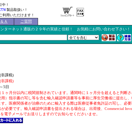
引中！
,774
製品取扱い！
ご利用いただけます！
Ｑ＆Ａ
ご質問
インターネット通販の２９年の実績と信頼！ お気軽にお問い合わせ下さい！
(非課税)
(非課税)
～5日
は１ヶ月分以内に税関規制されています。通関時に１ヶ月分を超えると判断さ
使用）指示書の写し等を含む輸入確認申請書等を事前に厚生労働省に提出し、
ます。医療関係者が治療のために輸入する際は医療従事者免許証の写し、必要
必要です。輸入確認申請書を提出される場合は、出荷後、Commercial Invo
）を電子メールでお送りしますのでお知らせくださいませ。