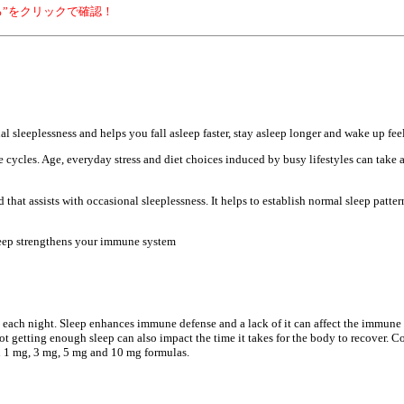
”をクリックで確認！
 sleeplessness and helps you fall asleep faster, stay asleep longer and wake up fee
cycles. Age, everyday stress and diet choices induced by busy lifestyles can take a
that assists with occasional sleeplessness. It helps to establish normal sleep patte
Sleep strengthens your immune system
 each night. Sleep enhances immune defense and a lack of it can affect the immune
t getting enough sleep can also impact the time it takes for the body to recover. C
 in 1 mg, 3 mg, 5 mg and 10 mg formulas.