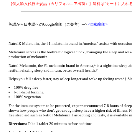
【個人輸入代行正規品（カリフォルニア出荷）】送料は“カートに入れる
英語から日本語へのGoogle翻訳（ご参考）--->
<自動翻訳>
NatrolR Melatonin, the #1 melatonin brand in America,^ assists with occasional
Melatonin serves as the body’s biological clock, managing the sleep and wake 
production of melatonin.
Natrol Melatonin, the #1 melatonin brand in America,^ is a nighttime sleep aid 
restful, relaxing sleep and in turn, better overall health.†
Helps you fall asleep faster, stay asleep longer and wake up feeling rested† 
100% drug free
Non-habit forming
100% vegetarian
For the immune system to be protected, experts recommend 7-8 hours of sleep
shown how people who don't get enough sleep have a higher risk of illness. No
free sleep aid such as Natrol Melatonin. Fast-acting and tasty, it is available
Directions:
Take 1 tablet 20 minutes before bedtime.