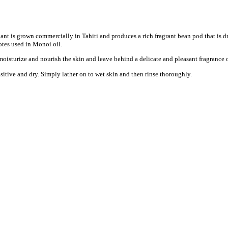
plant is grown commercially in Tahiti and produces a rich fragrant bean pod that is d
notes used in Monoi oil.
moisturize and nourish the skin and leave behind a delicate and pleasant fragrance o
ensitive and dry. Simply lather on to wet skin and then rinse thoroughly.