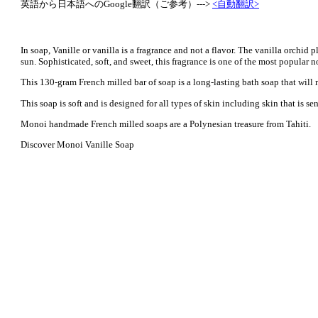
英語から日本語へのGoogle翻訳（ご参考）--->
<自動翻訳>
In soap, Vanille or vanilla is a fragrance and not a flavor. The vanilla orchid 
sun. Sophisticated, soft, and sweet, this fragrance is one of the most popular 
This 130-gram French milled bar of soap is a long-lasting bath soap that will 
This soap is soft and is designed for all types of skin including skin that is s
Monoi handmade French milled soaps are a Polynesian treasure from Tahiti.
Discover Monoi Vanille Soap