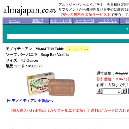
アルマジャパンへようこそ！ 会員様限定割
サプリメントから機能性食品を中心に厳選
18
【安心の無料再出荷サービス】
で安心して
ホーム
新製品
カテゴリー別
メーカー別
ご注文方法
モノイティアレ Monoi Tiki Tahiti
メーカーURLへ
ソープ バー バニラ Soap Bar Vanilla
サイズ：4.6 Ounces
製品コード：MO0020
通常価格：
￥1,773
割引価格：￥862 (
在庫：入荷まで約2
モノイティアレ全製品へ
【個人輸入代行正規品（カリフォルニア出荷）】送料は“カートに入れる