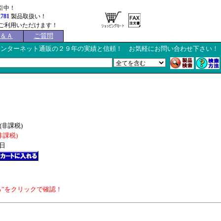
引中！
,781
製品取扱い！
ご利用いただけます！
Ｑ＆Ａ
ご質問
インターネット通販の２９年の実績と信頼！ お気軽にお問い合わせ下さい！
(非課税)
非課税)
日
”をクリックで確認！