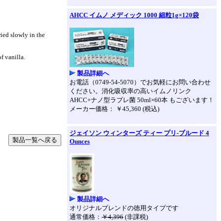
AHCC イムノ メディック 1000 細粒1g×120袋
ried slowly in the
f vanilla.
製品詳細へ
お電話（0749-54-5070）でお気軽にお問い合わせ
ください。消化吸収率の高いイムノリンク
AHCC+ナノ型ラブレ菌 50ml×60本 もございます！
メーカー価格： ￥45,360 (税込)
ジェイソン ウィンターズ ティー プリ-ブルード 4
Ounces
製品詳細へ
オリジナルブレンドの徳用タイプです
通常価格：
￥4,396
(非課税)