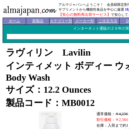
アルマジャパンへようこそ！ 会員様限定割
サプリメントから機能性食品を中心に厳選
18
【安心の無料再出荷サービス】
で安心して
ホーム
新製品
カテゴリー別
メーカー別
ご注文方法
インターネット通販の２９年の
ラヴィリン Lavilin
インティメット ボディー ウォッ
Body Wash
サイズ：12.2 Ounces
製品コード：MB0012
通常価格：
￥4,236
割引価格：￥2,584 
在庫：入荷まで約1