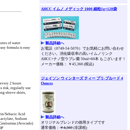
AHCC イムノ メディック 1000 細粒1g×120袋
utes of water
製品詳細へ
asy formula is easy
お電話（0749-54-5070）でお気軽にお問い合わせ
ください。消化吸収率の高いイムノリンク
AHCC+ナノ型ラブレ菌 50ml×60本 もございます！
メーカー価格： ￥45,360 (税込)
ジェイソン ウィンターズ ティー プリ-ブルード 4
 every 2 hours
Ounces
 risk, regularly use
ng-sleeve shirts,
rin/Sebacic Acid
製品詳細へ
Lactylate, Sodium
オリジナルブレンドの徳用タイプです
Gratissima (Avocado)
通常価格：
￥4,369
(非課税)
EOP