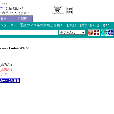
引中！
,761
製品取扱い！
ご利用いただけます！
Ｑ＆Ａ
ご質問
インターネット通販の２９年の実績と信頼！ お気軽にお問い合わせ下さい！
n Lotion SPF 50
(非課税)
(非課税)
～3日