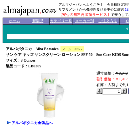
アルマジャパンへようこそ！ 会員様限定割
サプリメントから機能性食品を中心に厳選
18
【安心の無料再出荷サービス】
で安心して
ホーム
新製品
カテゴリー別
メーカー別
ご注文方法
アルバボタニカ Alba Botanica
メーカーURLへ
サン ケア キッズ サンスクリーン ローション SPF 50 Sun Care KIDS Sunscree
サイズ：3 Ounces
製品コード：LB0389
通常価格：
￥3,943
割引価格：￥1,917 
在庫：入荷まで約1
アルバボタニカ全製品へ