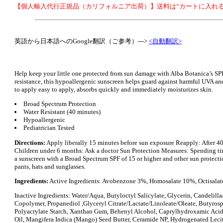
【個人輸入代行正規品（カリフォルニア出荷）】送料は“カートに入れる
英語から日本語へのGoogle翻訳（ご参考）--->
<自動翻訳>
Help keep your little one protected from sun damage with Alba Botanica’s SP
resistance, this hypoallergenic sunscreen helps guard against harmful UVA an
to apply easy to apply, absorbs quickly and immediately moisturizes skin.
Broad Spectrum Protection
Water Resistant (40 minutes)
Hypoallergenic
Pediatrician Tested
Directions:
Apply liberally 15 minutes before sun exposure Reapply: After 40
Children under 6 months: Ask a doctor Sun Protection Measures: Spending time 
a sunscreen with a Broad Spectrum SPF of 15 or higher and other sun protectio
pants, hats and sunglasses.
Ingredients:
Active Ingredients: Avobenzone 3%, Homosalate 10%, Octisala
Inactive Ingredients: Water/Aqua, Butyloctyl Salicylate, Glycerin, Candelil
Copolymer, Propanediol ,Glyceryl Citrate/Lactate/Linoleate/Oleate, Butyrosp
Polyacrylate Starch, Xanthan Gum, Behenyl Alcohol, Caprylhydroxamic Acid,
Oil, Mangifera Indica (Mango) Seed Butter, Ceramide NP, Hydrogenated Leci