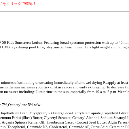
”をクリックで確認！
F 50 Kids Sunscreen Lotion. Featuring broad-spectrum protection with up to 40 min
d UVB rays during pool time, playtime, or beach time. This lightweight and non-gre
 minutes of swimming or sweating Immediately after towel drying Reapply at least
in the sun increases your risk of skin cancer and early skin aging. To decrease this
n measures including: Limit time in the sun, especially from 10 a.m. 2 p.m. Wear lo
te 7%,Octocrylene 5% w/w
la/Jojoba/Rice Bran Polyglyceryl-3 Esters,Coco-Caprylate/Caprate, Capryloyl Glyce
ermum Parkii (Shea) Butter, Glyceryl Stearate, Cetearyl Alcohol, Sodium Stearoyl 
 Argania Spinosa Kernel Oil, Theobroma Cacao (Cocoa) Seed Butter, Algin Persea 
thin, Tocopherol, Ceramide NS, Cholesterol, Ceramide AP, Citric Acid, Ceramide 