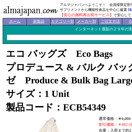
アルマジャパンへようこそ！ 会員様限定割
サプリメントから機能性食品を中心に厳選
18
【安心の無料再出荷サービス】
で安心して
ホーム
新製品
カテゴリー別
メーカー別
ご注文方法
インターネット通販の２９年の
エコ バッグズ Eco Bags
プロデュース & バルク バッ
ゼ Produce & Bulk Bag Larg
サイズ：1 Unit
製品コード：ECB54349
通常価格：
￥1,291
割引価格：￥682 (
在庫：入荷まで約2