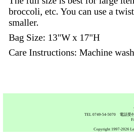
The full size is best for large ite
broccoli, etc. You can use a twis
smaller.
Bag Size: 13"W x 17"H
Care Instructions: Machine wash
TEL 0749-54-5070 電
F
Copyright 1997-2026 Lea