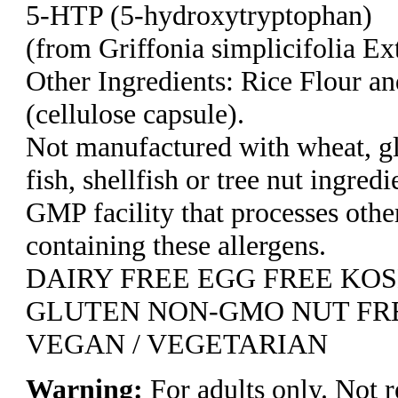
5-HTP (5-hydroxytryptophan)
(from Griffonia simplicifolia Ex
Other Ingredients: Rice Flour a
(cellulose capsule).
Not manufactured with wheat, glu
fish, shellfish or tree nut ingred
GMP facility that processes othe
containing these allergens.
DAIRY FREE EGG FREE KO
GLUTEN NON-GMO NUT FRE
VEGAN / VEGETARIAN
Warning:
For adults only. Not