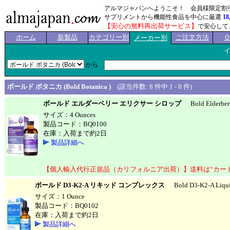
アルマジャパンへようこそ！ 会員様限定割
サプリメントから機能性食品を中心に厳選
18
【安心の無料再出荷サービス】
で安心して
ホーム
新製品
カテゴリー別
ご注文方法
メーカー別
から
ボールド ボタニカ (Bold Botanica )
(該当件数: 8 件中 1 - 8 件)
ボールド エルダーベリー エリクサー シロップ
Bold Elderberry
サイズ：4 Ounces
製品コード：BQ0100
在庫：入荷まで約2日
製品詳細へ
【個人輸入代行正規品（カリフォルニア出荷）】送料は“カー
ボールド D3-K2-A リキッド コンプレックス
Bold D3-K2-A Liqui
サイズ：1 Ounce
製品コード：BQ0102
在庫：入荷まで約2日
製品詳細へ