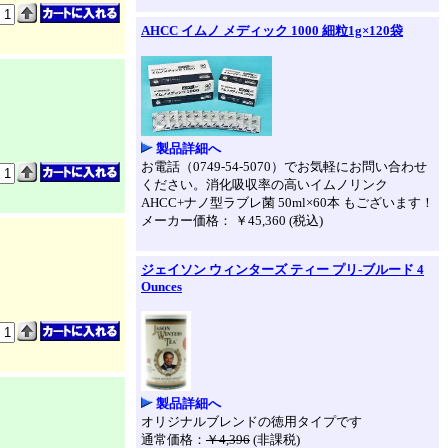
AHCC イムノ メディック 1000 細粒1g×120袋
製品詳細へ
お電話（0749-54-5070）でお気軽にお問い合わせ
ください。消化吸収率の高いイムノリンク
AHCC+ナノ型ラブレ菌 50ml×60本 もございます！
メーカー価格： ￥45,360 (税込)
ジェイソン ウィンターズ ティー プリ-ブルード 4
Ounces
製品詳細へ
オリジナルブレンドの徳用タイプです
通常価格：
￥4,396
(非課税)