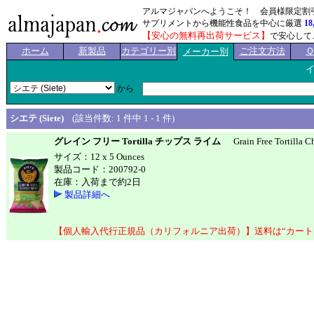
アルマジャパンへようこそ！ 会員様限定割
サプリメントから機能性食品を中心に厳選
18
【安心の無料再出荷サービス】
で安心して
ホーム
新製品
カテゴリー別
ご注文方法
メーカー別
から
シエテ (Siete)
(該当件数: 1 件中 1 - 1 件)
グレイン フリー Tortilla チップス ライム
Grain Free Tortilla C
サイズ：12 x 5 Ounces
製品コード：200792-0
在庫：入荷まで約2日
製品詳細へ
【個人輸入代行正規品（カリフォルニア出荷）】送料は“カート