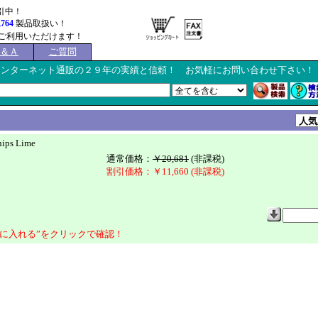
引中！
,764
製品取扱い！
ご利用いただけます！
Ｑ＆Ａ
ご質問
インターネット通販の２９年の実績と信頼！ お気軽にお問い合わせ下さい！
hips Lime
通常価格：
￥20,681
(非課税)
割引価格：￥11,660 (非課税)
に入れる”をクリックで確認！