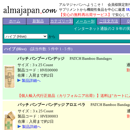
アルマジャパンへようこそ！ 会員様限定割
サプリメントから機能性食品を中心に厳選
18
【安心の無料再出荷サービス】
で安心して
ホーム
新製品
カテゴリー別
ご注文方法
メーカー別
インターネット通販の２９年の
から
ハイブ (Hive)
(該当件数: 5 件中 1 - 5 件)
パッチ バンブー バンデッジ
PATCH Bamboo Bandages
サイズ：3 x 25 Count
製品コード：HVE00000
割
在庫：入荷まで約2日
製品詳細へ
【個人輸入代行正規品（カリフォルニア出荷）】送料は“カートに
パッチ バンブー バンデッジ アロエ ベラ
PATCH Bamboo Bandages
サイズ：3 x 25 Count
製品コード：HVE00003
割
在庫：入荷まで約2日
製品詳細へ