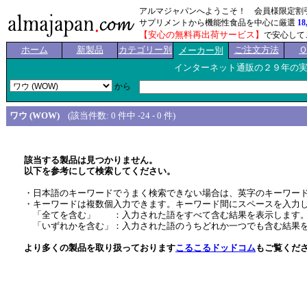
アルマジャパンへようこそ！ 会員様限定割
サプリメントから機能性食品を中心に厳選
18
【安心の無料再出荷サービス】
で安心して
ホーム
新製品
カテゴリー別
ご注文方法
メーカー別
インターネット通販の２９年の
から
ワウ (WOW)
(該当件数: 0 件中 -24 - 0 件)
該当する製品は見つかりません。
以下を参考にして検索してください。
・日本語のキーワードでうまく検索できない場合は、英字のキーワー
・キーワードは複数個入力できます。キーワード間にスペースを入力
「全てを含む」 ：入力された語をすべて含む結果を表示します
「いずれかを含む」：入力された語のうちどれか一つでも含む結果
より多くの製品を取り扱っております
こるこるドッドコム
もご覧くだ