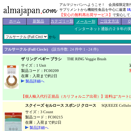
アルマジャパンへようこそ！ 会員様限定割
サプリメントから機能性食品を中心に厳選
18
【安心の無料再出荷サービス】
で安心して
ホーム
新製品
カテゴリー別
ご注文方法
メーカー別
インターネット通販の２９年の
から
フルサークル (Full Circle)
(該当件数: 24 件中 1 - 24 件)
ザ リング ベギー ブラシ
THE RING Veggie Brush
サイズ：1 Unit
製品コード：FC00209
在庫：入荷まで約2日
製品詳細へ
【個人輸入代行正規品（カリフォルニア出荷）】送料は“カート
スクイーズ セルロース スポンジ クロース
SQUEEZE Cellulose
サイズ：3 Count
製品コード：FC00215
在庫：入荷まで約2日
製品詳細へ