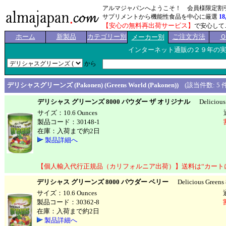
アルマジャパンへようこそ！ 会員様限定割
サプリメントから機能性食品を中心に厳選
18
【安心の無料再出荷サービス】
で安心して
ホーム
新製品
カテゴリー別
ご注文方法
メーカー別
インターネット通販の２９年の
から
デリシャスグリーンズ (Pakonen) (Greens World (Pakonen))
(該当件数: 5 件中
デリシャス グリーンズ 8000 パウダー ザ オリジナル
Delicious G
サイズ：10.6 Ounces
製品コード：30148-1
在庫：入荷まで約2日
製品詳細へ
【個人輸入代行正規品（カリフォルニア出荷）】送料は“カート
デリシャス グリーンズ 8000 パウダー ベリー
Delicious Greens 
サイズ：10.6 Ounces
製品コード：30362-8
在庫：入荷まで約2日
製品詳細へ