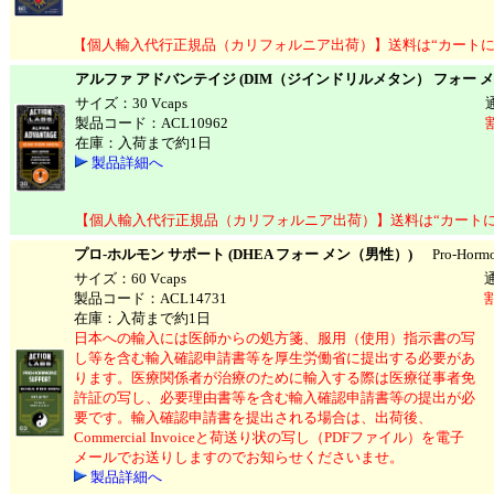
【個人輸入代行正規品（カリフォルニア出荷）】送料は“カートに
アルファ アドバンテイジ (DIM（ジインドリルメタン） フォー 
サイズ：30 Vcaps
製品コード：ACL10962
在庫：入荷まで約1日
製品詳細へ
【個人輸入代行正規品（カリフォルニア出荷）】送料は“カート
プロ-ホルモン サポート (DHEA フォー メン（男性）)
Pro-Hormone
サイズ：60 Vcaps
製品コード：ACL14731
在庫：入荷まで約1日
日本への輸入には医師からの処方箋、服用（使用）指示書の写
し等を含む輸入確認申請書等を厚生労働省に提出する必要があ
ります。医療関係者が治療のために輸入する際は医療従事者免
許証の写し、必要理由書等を含む輸入確認申請書等の提出が必
要です。輸入確認申請書を提出される場合は、出荷後、
Commercial Invoiceと荷送り状の写し（PDFファイル）を電子
メールでお送りしますのでお知らせくださいませ。
製品詳細へ