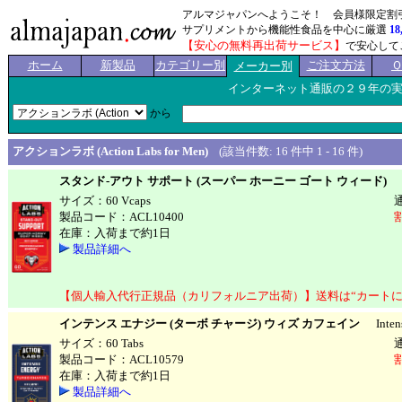
アルマジャパンへようこそ！ 会員様限定割
サプリメントから機能性食品を中心に厳選
18
【安心の無料再出荷サービス】
で安心して
ホーム
新製品
カテゴリー別
ご注文方法
メーカー別
インターネット通販の２９年の
から
アクションラボ (Action Labs for Men)
(該当件数: 16 件中 1 - 16 件)
スタンド-アウト サポート (スーパー ホーニー ゴート ウィード)
St
サイズ：60 Vcaps
製品コード：ACL10400
在庫：入荷まで約1日
製品詳細へ
【個人輸入代行正規品（カリフォルニア出荷）】送料は“カートに
インテンス エナジー (ターボ チャージ) ウィズ カフェイン
Intense
サイズ：60 Tabs
製品コード：ACL10579
在庫：入荷まで約1日
製品詳細へ