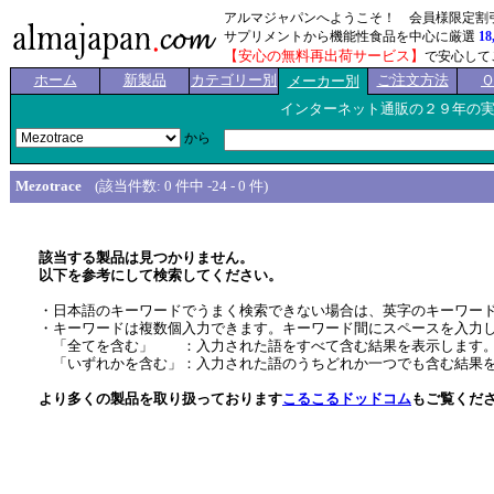
アルマジャパンへようこそ！ 会員様限定割
サプリメントから機能性食品を中心に厳選
18
【安心の無料再出荷サービス】
で安心して
ホーム
新製品
カテゴリー別
ご注文方法
メーカー別
インターネット通販の２９年の
から
Mezotrace
(該当件数: 0 件中 -24 - 0 件)
該当する製品は見つかりません。
以下を参考にして検索してください。
・日本語のキーワードでうまく検索できない場合は、英字のキーワー
・キーワードは複数個入力できます。キーワード間にスペースを入力
「全てを含む」 ：入力された語をすべて含む結果を表示します
「いずれかを含む」：入力された語のうちどれか一つでも含む結果
より多くの製品を取り扱っております
こるこるドッドコム
もご覧くだ