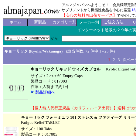
アルマジャパンへようこそ！ 会員様限定割
サプリメントから機能性食品を中心に厳選
18
【安心の無料再出荷サービス】
で安心して
ホーム
新製品
カテゴリー別
ご注文方法
メーカー別
インターネット通販の２９年の
から
キョーリック (Kyolic/Wakunaga)
(該当件数: 72 件中 1 - 25 件)
<<前ページ
1
2
3
次ページ
キョーリック リキッド ウィズ カプセル
Kyolic Liquid with
サイズ：2 oz + 60 Empty Caps
製品コード：017003
在庫：入荷まで約1日
製品詳細へ
【個人輸入代行正規品（カリフォルニア出荷）】送料は“カ
キョーリック フォーミュラ 101 ストレス & ファティーグ リリ
Fatigue Relief TABLET
サイズ：100 Tabs
製品コード：017005