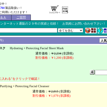
引中！
,764
製品取扱い！
ご利用いただけます！
Ｑ＆Ａ
ご質問
インターネット通販の２９年の実績と信頼！ お気軽にお問い合わせ下さい！
件)
マスク
Hydrating + Protecting Facial Sheet Mask
通常価格：
￥2,234
(非課税)
割引価格：￥1,200 (非課税)
に入れる”をクリックで確認！
ifying + Protecting Facial Cleanser
通常価格：
￥2,015
(非課税)
割引価格：￥1,079 (非課税)