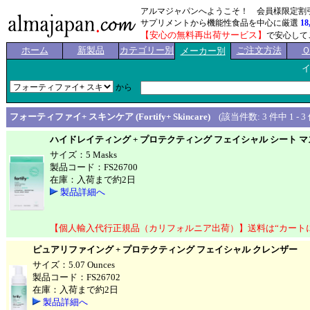
アルマジャパンへようこそ！ 会員様限定割
サプリメントから機能性食品を中心に厳選
18
【安心の無料再出荷サービス】
で安心して
ホーム
新製品
カテゴリー別
ご注文方法
メーカー別
から
フォーティファイ+ スキンケア (Fortify+ Skincare)
(該当件数: 3 件中 1 - 3 
ハイドレイティング + プロテクティング フェイシャル シート 
サイズ：5 Masks
製品コード：FS26700
在庫：入荷まで約2日
製品詳細へ
【個人輸入代行正規品（カリフォルニア出荷）】送料は“カート
ピュアリファイング + プロテクティング フェイシャル クレンザー
Pur
サイズ：5.07 Ounces
製品コード：FS26702
在庫：入荷まで約2日
製品詳細へ