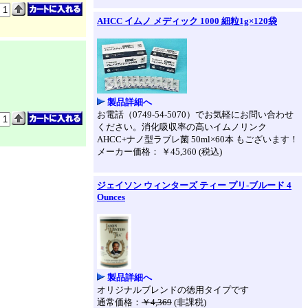
AHCC イムノ メディック 1000 細粒1g×120袋
製品詳細へ
お電話（0749-54-5070）でお気軽にお問い合わせ
ください。消化吸収率の高いイムノリンク
AHCC+ナノ型ラブレ菌 50ml×60本 もございます！
メーカー価格： ￥45,360 (税込)
ジェイソン ウィンターズ ティー プリ-ブルード 4
Ounces
製品詳細へ
オリジナルブレンドの徳用タイプです
通常価格：
￥4,369
(非課税)